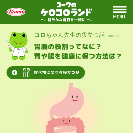
MENU
コロちゃん先生の役立つ話
vol.32
胃腸の役割ってなに？
胃や腸を健康に保つ方法は？
食べ物
に関する役立つ話