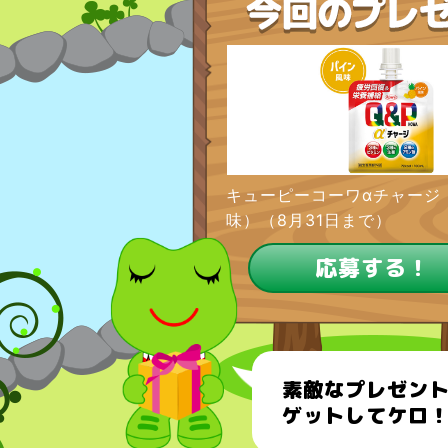
キューピーコーワαチャージ
味）（8月31日まで）
応募する！
素敵なプレゼン
ゲットしてケロ