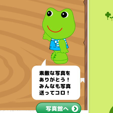
この投稿をInstagramで見る
素敵な写真を
ありがとう！
みんなも写真
送ってコロ！
写真館へ
ワタマ(@rdcmiwa)がシェアした投稿