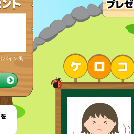
（パイン風
トを
！