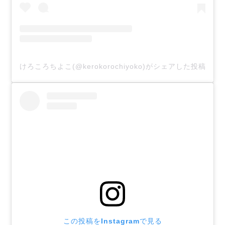
けろころちよこ(@kerokorochiyoko)がシェアした投稿
この投稿をInstagramで見る