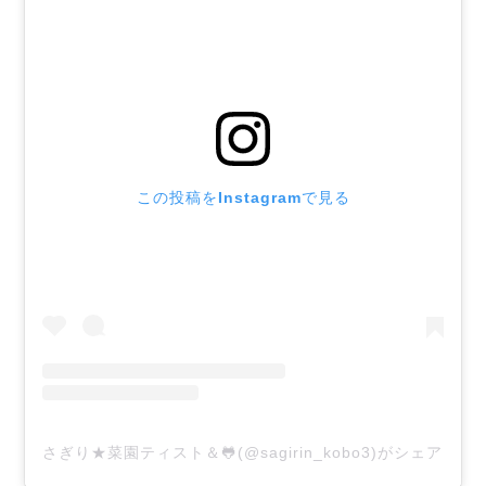
この投稿をInstagramで見る
さぎり★菜園ティスト＆🐸(@sagirin_kobo3)がシェアした