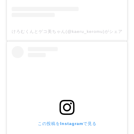
けろむくんとゲコ美ちゃん(@kaeru_keromu)がシェアした
この投稿をInstagramで見る