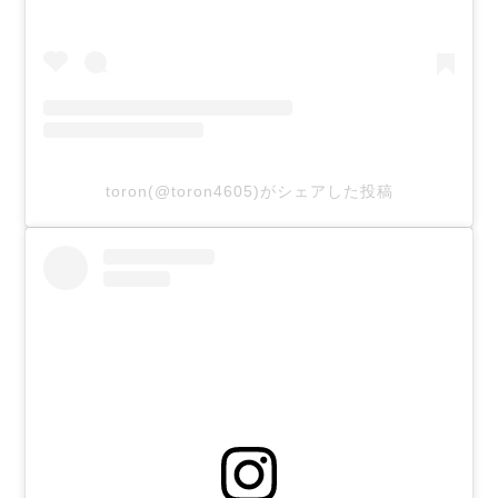
toron(@toron4605)がシェアした投稿