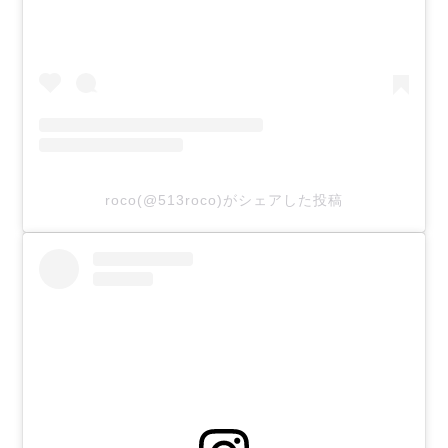
roco(@513roco)がシェアした投稿